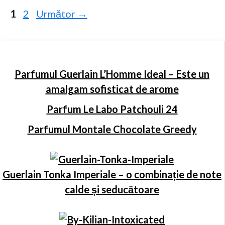
Pagina
Pagina
1
2
Următor
→
Parfumul Guerlain L’Homme Ideal – Este un
amalgam sofisticat de arome
Parfum Le Labo Patchouli 24
Parfumul Montale Chocolate Greedy
Guerlain Tonka Imperiale – o combinație de note
calde și seducătoare