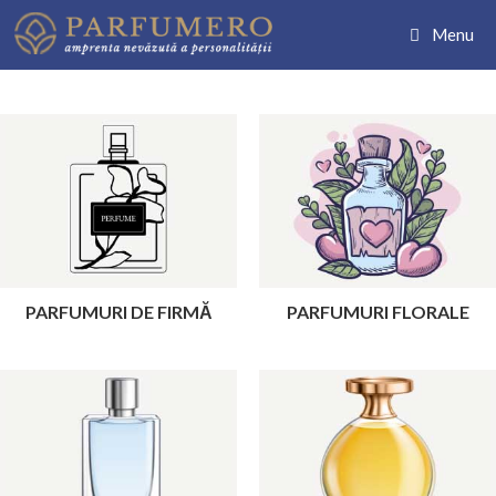
Sari
Menu
la
conținut
PARFUMURI DE FIRMĂ
PARFUMURI FLORALE