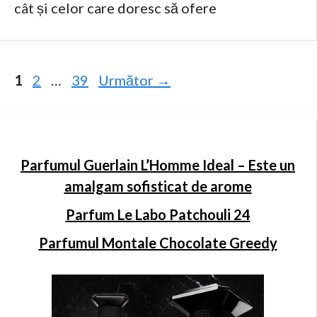
cât și celor care doresc să ofere
Pagina
Pagina
Pagina
1
2
…
39
Următor
→
Parfumul Guerlain L’Homme Ideal – Este un
amalgam sofisticat de arome
Parfum Le Labo Patchouli 24
Parfumul Montale Chocolate Greedy